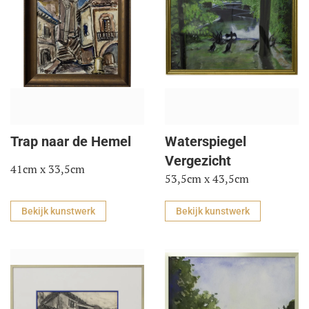
Trap naar de Hemel
Waterspiegel
Vergezicht
41cm x 33,5cm
53,5cm x 43,5cm
Bekijk kunstwerk
Bekijk kunstwerk