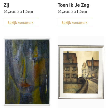
Zij
Toen Ik Je Zag
61,5cm x 51,5cm
61,5cm x 51,5cm
Bekijk kunstwerk
Bekijk kunstwerk