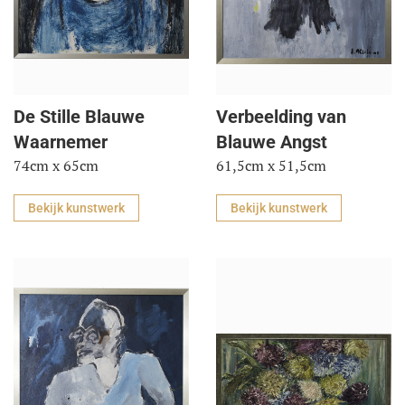
De Stille Blauwe
Verbeelding van
Waarnemer
Blauwe Angst
74cm x 65cm
61,5cm x 51,5cm
Bekijk kunstwerk
Bekijk kunstwerk