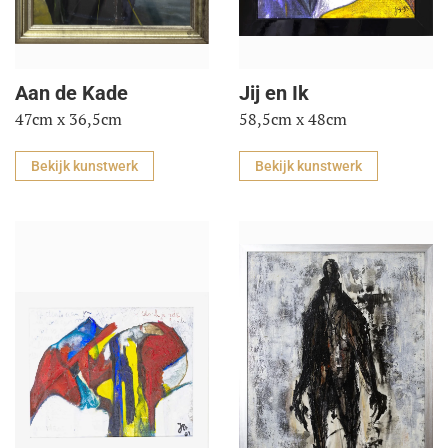
Aan de Kade
Jij en Ik
47cm x 36,5cm
58,5cm x 48cm
Bekijk kunstwerk
Bekijk kunstwerk