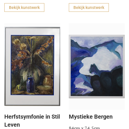
Bekijk kunstwerk
Bekijk kunstwerk
Herfstsymfonie in Stil
Mystieke Bergen
Leven
84cm x 74,5cm