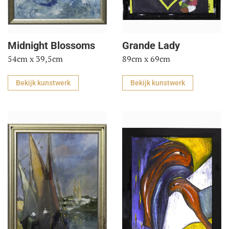
Midnight Blossoms
Grande Lady
54cm x 39,5cm
89cm x 69cm
Bekijk kunstwerk
Bekijk kunstwerk