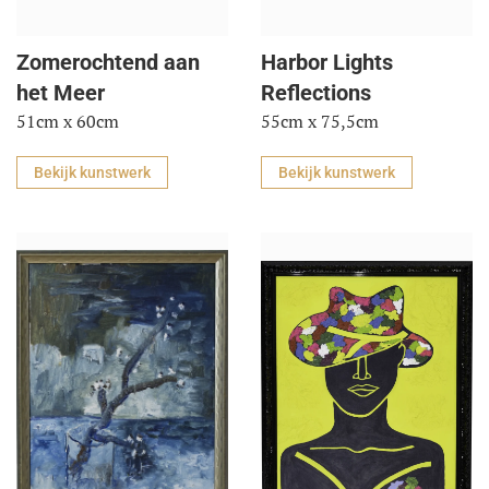
Zomerochtend aan
Harbor Lights
het Meer
Reflections
51cm x 60cm
55cm x 75,5cm
Bekijk kunstwerk
Bekijk kunstwerk