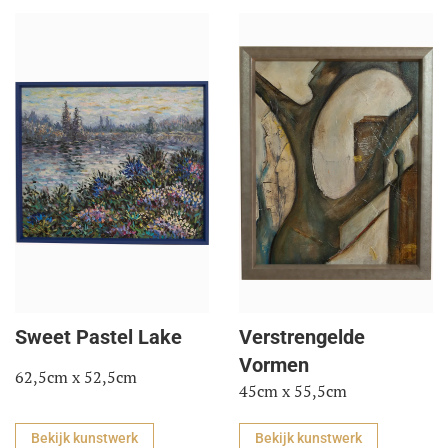
Sweet Pastel Lake
Verstrengelde
Vormen
62,5cm x 52,5cm
45cm x 55,5cm
Bekijk kunstwerk
Bekijk kunstwerk