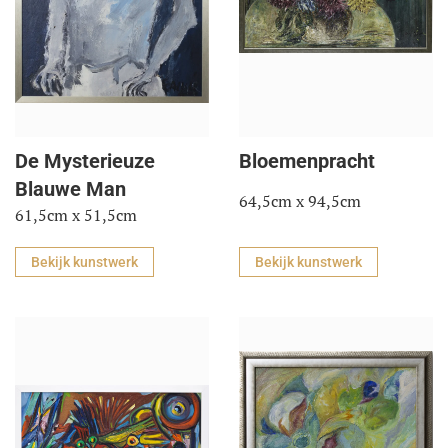
De Mysterieuze
Bloemenpracht
Blauwe Man
64,5cm x 94,5cm
61,5cm x 51,5cm
Bekijk kunstwerk
Bekijk kunstwerk