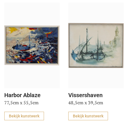
Harbor Ablaze
Vissershaven
77,5cm x 55,5cm
48,5cm x 39,5cm
Bekijk kunstwerk
Bekijk kunstwerk