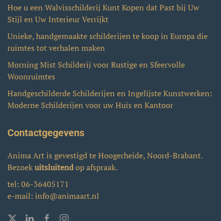
Hoe u een Walvisschilderij Kunt Kopen dat Past bij Uw
Stijl en Uw Interieur Verrijkt
Unieke, handgemaakte schilderijen te koop in Europa die
ruimtes tot verhalen maken
Morning Mist Schilderij voor Rustige en Sfeervolle
Woonruimtes
Handgeschilderde Schilderijen en Ingelijste Kunstwerken:
Moderne Schilderijen voor uw Huis en Kantoor
Contactgegevens
Anima Art is gevestigd te Hoogerheide, Noord-Brabant.
Bezoek
uitsluitend
op afspraak.
tel:
06-36405171
e-mail:
info@animaart.nl