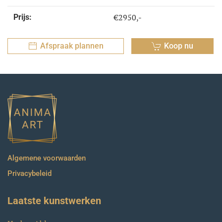
€2950,-
Prijs:
Afspraak plannen
Koop nu
Algemene voorwaarden
Privacybeleid
Laatste kunstwerken